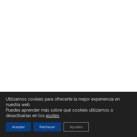
Utilizamos cookies para ofrecerte la mejor experiencia en
nuestra web.
Puedes aprender más sobre qué cookies utilizamos o
desactivarlas en los
ajustes
.
Aceptar
Rechazar
Ajustes