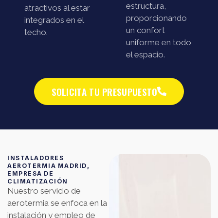
estructura,
atractivos al estar
proporcionando
integrados en el
un confort
techo.
uniforme en todo
el espacio.
SOLICITA TU PRESUPUESTO
INSTALADORES
AEROTERMIA MADRID,
EMPRESA DE
CLIMATIZACIÓN
Nuestro servicio de
aerotermia se enfoca en la
instalación y empleo de