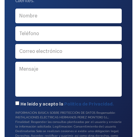
clientes.
He leído y acepto la
Política de Privacidad.
INFORMACIÓN BÁSICA SOBRE PROTECCIÓN DE DATOS Responsable:
INSTALACIONES ELECTRICAS HERMANOS PEREZ MONTERO S.L.;
Finalidad: Responder las consultas planteadas por el usuario y enviarle
la información solicitada; Legitimación: Consentimiento del usuario;
Destinatarios: Solo se realizan cesiones si existe una obligación legal;
Derechos: Acceder, rectificar y suprimir, así como otros derechos, como